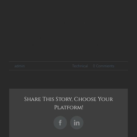
ullamcorper blandit. Donec vitae nibh ipsum, vitae
semper orci. Nunc sed elit in nulla auctor imperdiet.
Ut a nisl sit amet odio accumsan laoreet. Sed pharetra
lectus in arcu pellentesque et iaculis justo
pellentesque. Etiam laoreet sodales sapien, id congue
magna malesuada ut. Class aptent taciti sociosqu ad
litora torquent per conubia nostra, per inceptos
himenaeos.
By
admin
|
November 27th, 2012
|
Technical
|
0 Comments
Share This Story, Choose Your
Platform!
Facebook
LinkedIn