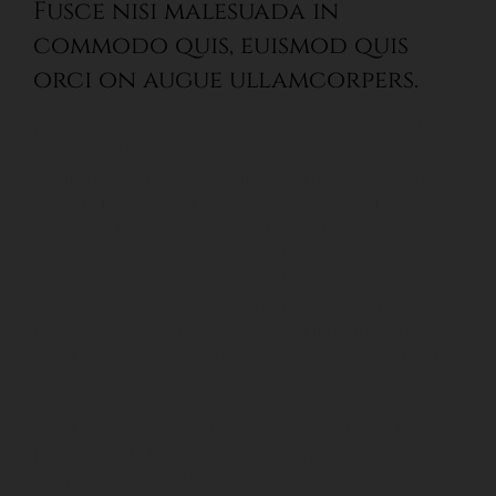
Fusce nisi malesuada in
commodo quis, euismod quis
orci on augue ullamcorpers.
Nunc euismod lobortis massa, id sollicitudin augue
auctor vel. Integer ornare sollicitudin turpis vitae
vestibulum. Curabitur faucibus ullamcorper lorem sed
egestas. Pellentesque laoreet auctor eros, et
consectetur eros auctor eget. Lorem ipsum dolor sit
amet, consectetur adipiscing elit. Vestibulum tortor
nisi, egestas eget molestie tincidunt, tempus sed justo.
Vestibulum ultricies auctor varius. Fusce consequat
tincidunt dui, ac adipiscing turpis adipiscing pulvinar.
Aliquam erat volutpat. Vivamus eleifend rhoncus nulla
in laoreet.
Aliquam commodo gravida magna eget tincidunt.
Fusce nisi augue, malesuada in commodo quis,
euismod quis orci. Integer vitae nisl non augue